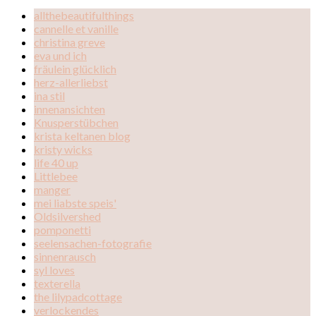
allthebeautifulthings
cannelle et vanille
christina greve
eva und ich
fräulein glücklich
herz-allerliebst
ina stil
innenansichten
Knusperstübchen
krista keltanen blog
kristy wicks
life 40 up
Littlebee
manger
mei liabste speis'
Oldsilvershed
pomponetti
seelensachen-fotografie
sinnenrausch
syl loves
texterella
the lilypadcottage
verlockendes