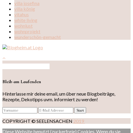
villa josefina
villa könig
vitahus
white living
wohnlust
wohnprojekt
wunderschön-gemacht
Auf Instagram folgen
Bleib am Laufenden
Hinterlasse mir deine email, um über neue Blogbeiträge,
Rezepte, Dekotipps uvm. informiert zu werden!
COPYRIGHT © SEELENSACHEN
2019
Diese Website benutzt (zuckerfreie) Cookies. Wenn du sie