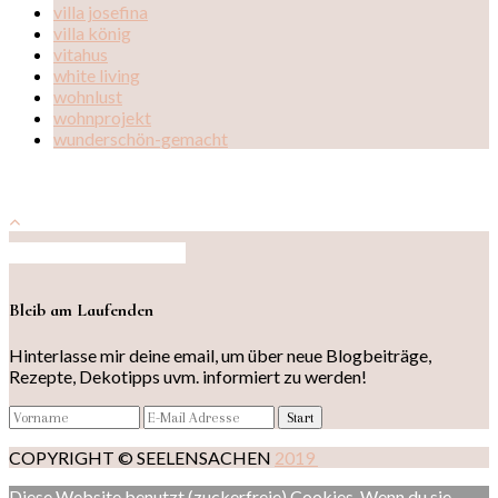
villa josefina
villa könig
vitahus
white living
wohnlust
wohnprojekt
wunderschön-gemacht
Auf Instagram folgen
Bleib am Laufenden
Hinterlasse mir deine email, um über neue Blogbeiträge,
Rezepte, Dekotipps uvm. informiert zu werden!
COPYRIGHT © SEELENSACHEN
2019
Diese Website benutzt (zuckerfreie) Cookies. Wenn du sie