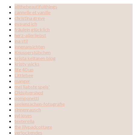
allthebeautifulthings
cannelle et vanille
christina greve
eva und ich
fräulein glücklich
herz-allerliebst
ina stil
innenansichten
Knusperstübchen
krista keltanen blog
kristy wicks
life 40 up
Littlebee
manger
mei liabste speis'
Oldsilvershed
pomponetti
seelensachen-fotografie
sinnenrausch
syl loves
texterella
the lilypadcottage
verlockendes