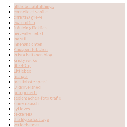
allthebeautifulthings
cannelle et vanille
christina greve
eva und ich
fräulein glücklich
herz-allerliebst
ina stil
innenansichten
Knusperstübchen
krista keltanen blog
kristy wicks
life 40 up
Littlebee
manger
mei liabste speis'
Oldsilvershed
pomponetti
seelensachen-fotografie
sinnenrausch
syl loves
texterella
the lilypadcottage
verlockendes