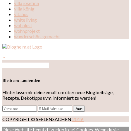
villa josefina
villa könig
vitahus
white living
wohnlust
wohnprojekt
wunderschön-gemacht
Auf Instagram folgen
Bleib am Laufenden
Hinterlasse mir deine email, um über neue Blogbeiträge,
Rezepte, Dekotipps uvm. informiert zu werden!
COPYRIGHT © SEELENSACHEN
2019
Diese Website benutzt (zuckerfreie) Cookies. Wenn du sie