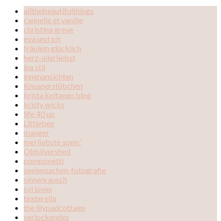
allthebeautifulthings
cannelle et vanille
christina greve
eva und ich
fräulein glücklich
herz-allerliebst
ina stil
innenansichten
Knusperstübchen
krista keltanen blog
kristy wicks
life 40 up
Littlebee
manger
mei liabste speis'
Oldsilvershed
pomponetti
seelensachen-fotografie
sinnenrausch
syl loves
texterella
the lilypadcottage
verlockendes