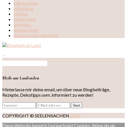
villa josefina
villa könig
vitahus
white living
wohnlust
wohnprojekt
wunderschön-gemacht
Auf Instagram folgen
Bleib am Laufenden
Hinterlasse mir deine email, um über neue Blogbeiträge,
Rezepte, Dekotipps uvm. informiert zu werden!
COPYRIGHT © SEELENSACHEN
2019
Diese Website benutzt (zuckerfreie) Cookies. Wenn du sie