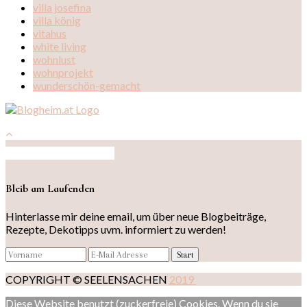
villa josefina
villa könig
vitahus
white living
wohnlust
wohnprojekt
wunderschön-gemacht
Auf Instagram folgen
Bleib am Laufenden
Hinterlasse mir deine email, um über neue Blogbeiträge,
Rezepte, Dekotipps uvm. informiert zu werden!
COPYRIGHT © SEELENSACHEN
2019
Diese Website benutzt (zuckerfreie) Cookies. Wenn du sie