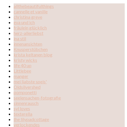
allthebeautifulthings
cannelle et vanille
christina greve
eva und ich
fräulein glücklich
herz-allerliebst
ina stil
innenansichten
Knusperstübchen
krista keltanen blog
kristy wicks
life 40 up
Littlebee
manger
mei liabste speis'
Oldsilvershed
pomponetti
seelensachen-fotografie
sinnenrausch
syl loves
texterella
the lilypadcottage
verlockendes