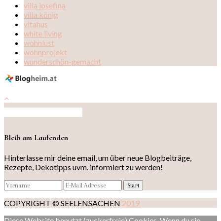
villa josefina
villa könig
vitahus
white living
wohnlust
wohnprojekt
wunderschön-gemacht
Auf Instagram folgen
Bleib am Laufenden
Hinterlasse mir deine email, um über neue Blogbeiträge,
Rezepte, Dekotipps uvm. informiert zu werden!
COPYRIGHT © SEELENSACHEN
2019
Diese Website benutzt (zuckerfreie) Cookies. Wenn du sie