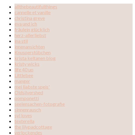
allthebeautifulthings
cannelle et vanille
christina greve
eva und ich
fräulein glücklich
herz-allerliebst
ina stil
innenansichten
Knusperstübchen
krista keltanen blog
kristy wicks
life 40 up
Littlebee
manger
mei liabste speis'
Oldsilvershed
pomponetti
seelensachen-fotografie
sinnenrausch
syl loves
texterella
the lilypadcottage
verlockendes