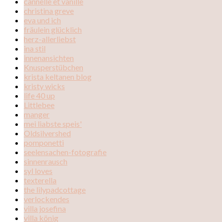
cannelle et vanille
christina greve
eva und ich
fräulein glücklich
herz-allerliebst
ina stil
innenansichten
Knusperstübchen
krista keltanen blog
kristy wicks
life 40 up
Littlebee
manger
mei liabste speis'
Oldsilvershed
pomponetti
seelensachen-fotografie
sinnenrausch
syl loves
texterella
the lilypadcottage
verlockendes
villa josefina
villa könig