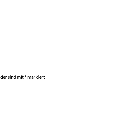
lder sind mit
*
markiert