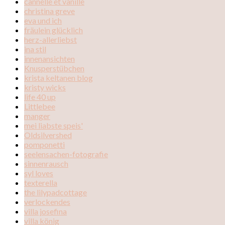
cannelle et vanille
christina greve
eva und ich
fräulein glücklich
herz-allerliebst
ina stil
innenansichten
Knusperstübchen
krista keltanen blog
kristy wicks
life 40 up
Littlebee
manger
mei liabste speis'
Oldsilvershed
pomponetti
seelensachen-fotografie
sinnenrausch
syl loves
texterella
the lilypadcottage
verlockendes
villa josefina
villa könig