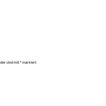
lder sind mit
*
markiert