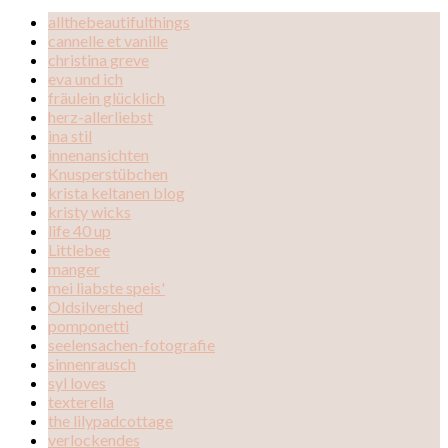
allthebeautifulthings
cannelle et vanille
christina greve
eva und ich
fräulein glücklich
herz-allerliebst
ina stil
innenansichten
Knusperstübchen
krista keltanen blog
kristy wicks
life 40 up
Littlebee
manger
mei liabste speis'
Oldsilvershed
pomponetti
seelensachen-fotografie
sinnenrausch
syl loves
texterella
the lilypadcottage
verlockendes