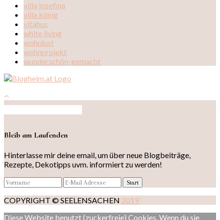
villa josefina
villa könig
vitahus
white living
wohnlust
wohnprojekt
wunderschön-gemacht
Auf Instagram folgen
Bleib am Laufenden
Hinterlasse mir deine email, um über neue Blogbeiträge,
Rezepte, Dekotipps uvm. informiert zu werden!
COPYRIGHT © SEELENSACHEN
2019
Diese Website benutzt (zuckerfreie) Cookies. Wenn du sie