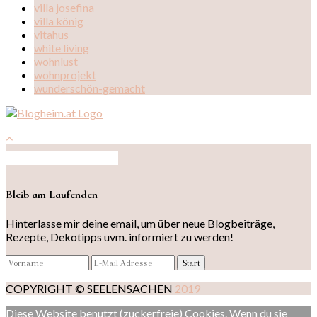
villa josefina
villa könig
vitahus
white living
wohnlust
wohnprojekt
wunderschön-gemacht
Auf Instagram folgen
Bleib am Laufenden
Hinterlasse mir deine email, um über neue Blogbeiträge,
Rezepte, Dekotipps uvm. informiert zu werden!
COPYRIGHT © SEELENSACHEN
2019
Diese Website benutzt (zuckerfreie) Cookies. Wenn du sie