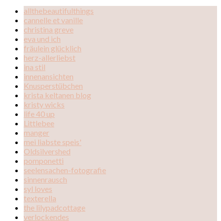
allthebeautifulthings
cannelle et vanille
christina greve
eva und ich
fräulein glücklich
herz-allerliebst
ina stil
innenansichten
Knusperstübchen
krista keltanen blog
kristy wicks
life 40 up
Littlebee
manger
mei liabste speis'
Oldsilvershed
pomponetti
seelensachen-fotografie
sinnenrausch
syl loves
texterella
the lilypadcottage
verlockendes