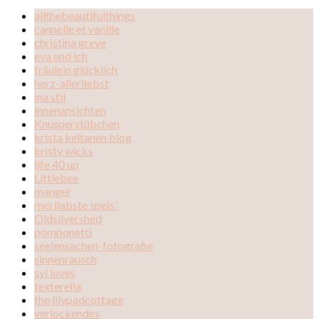
allthebeautifulthings
cannelle et vanille
christina greve
eva und ich
fräulein glücklich
herz-allerliebst
ina stil
innenansichten
Knusperstübchen
krista keltanen blog
kristy wicks
life 40 up
Littlebee
manger
mei liabste speis'
Oldsilvershed
pomponetti
seelensachen-fotografie
sinnenrausch
syl loves
texterella
the lilypadcottage
verlockendes