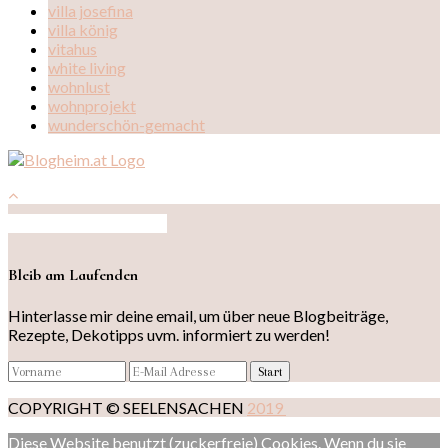
villa josefina
villa könig
vitahus
white living
wohnlust
wohnprojekt
wunderschön-gemacht
Auf Instagram folgen
Bleib am Laufenden
Hinterlasse mir deine email, um über neue Blogbeiträge,
Rezepte, Dekotipps uvm. informiert zu werden!
COPYRIGHT © SEELENSACHEN
2019
Diese Website benutzt (zuckerfreie) Cookies. Wenn du sie