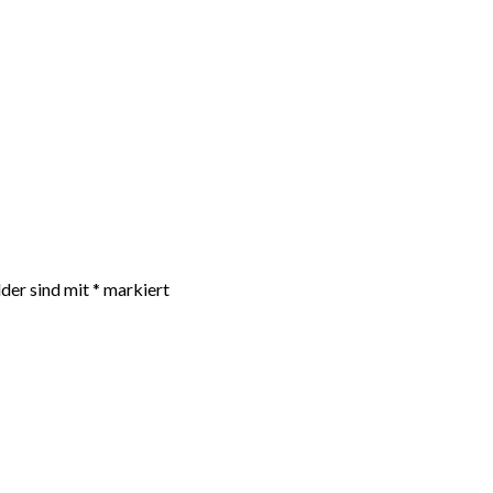
lder sind mit
*
markiert