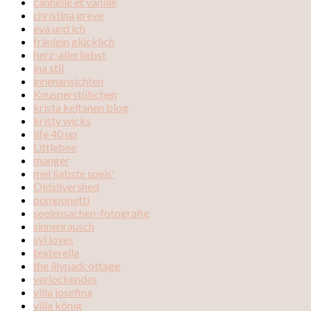
cannelle et vanille
christina greve
eva und ich
fräulein glücklich
herz-allerliebst
ina stil
innenansichten
Knusperstübchen
krista keltanen blog
kristy wicks
life 40 up
Littlebee
manger
mei liabste speis'
Oldsilvershed
pomponetti
seelensachen-fotografie
sinnenrausch
syl loves
texterella
the lilypadcottage
verlockendes
villa josefina
villa könig