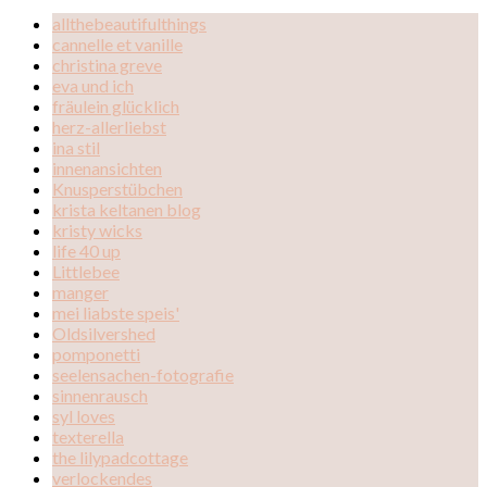
allthebeautifulthings
cannelle et vanille
christina greve
eva und ich
fräulein glücklich
herz-allerliebst
ina stil
innenansichten
Knusperstübchen
krista keltanen blog
kristy wicks
life 40 up
Littlebee
manger
mei liabste speis'
Oldsilvershed
pomponetti
seelensachen-fotografie
sinnenrausch
syl loves
texterella
the lilypadcottage
verlockendes