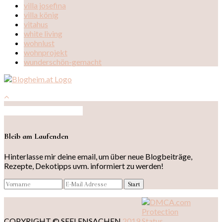
villa josefina
villa könig
vitahus
white living
wohnlust
wohnprojekt
wunderschön-gemacht
Auf Instagram folgen
Bleib am Laufenden
Hinterlasse mir deine email, um über neue Blogbeiträge,
Rezepte, Dekotipps uvm. informiert zu werden!
COPYRIGHT © SEELENSACHEN
2019