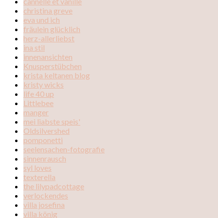
cannelle et vanille
christina greve
eva und ich
fräulein glücklich
herz-allerliebst
ina stil
innenansichten
Knusperstübchen
krista keltanen blog
kristy wicks
life 40 up
Littlebee
manger
mei liabste speis'
Oldsilvershed
pomponetti
seelensachen-fotografie
sinnenrausch
syl loves
texterella
the lilypadcottage
verlockendes
villa josefina
villa könig