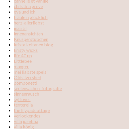
cannelle et vanille
christina greve
eva und ich
fräulein glücklich
herz-allerliebst
ina stil
innenansichten
Knusperstübchen
krista keltanen blog
kristy wicks
life 40 up
Littlebee
manger
mei liabste speis'
Oldsilvershed
pomponetti
seelensachen-fotografie
sinnenrausch
syl loves
texterella
the lilypadcottage
verlockendes
villa josefina
villa könig