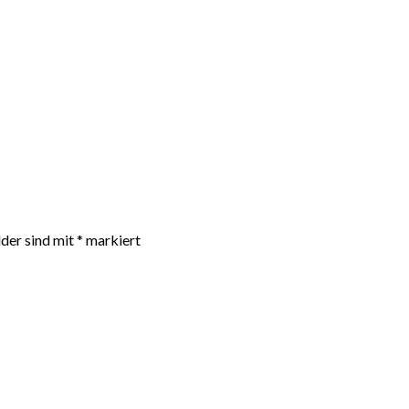
lder sind mit
*
markiert