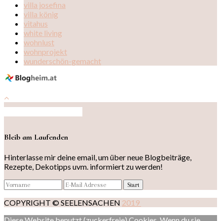
villa josefina
villa könig
vitahus
white living
wohnlust
wohnprojekt
wunderschön-gemacht
Auf Instagram folgen
Bleib am Laufenden
Hinterlasse mir deine email, um über neue Blogbeiträge,
Rezepte, Dekotipps uvm. informiert zu werden!
COPYRIGHT © SEELENSACHEN
2019
Diese Website benutzt (zuckerfreie) Cookies. Wenn du sie