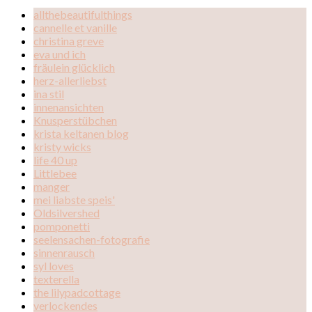
allthebeautifulthings
cannelle et vanille
christina greve
eva und ich
fräulein glücklich
herz-allerliebst
ina stil
innenansichten
Knusperstübchen
krista keltanen blog
kristy wicks
life 40 up
Littlebee
manger
mei liabste speis'
Oldsilvershed
pomponetti
seelensachen-fotografie
sinnenrausch
syl loves
texterella
the lilypadcottage
verlockendes