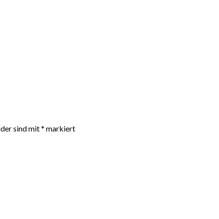
lder sind mit
*
markiert