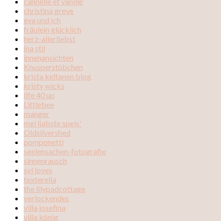
cannelle et vanille
christina greve
eva und ich
fräulein glücklich
herz-allerliebst
ina stil
innenansichten
Knusperstübchen
krista keltanen blog
kristy wicks
life 40 up
Littlebee
manger
mei liabste speis'
Oldsilvershed
pomponetti
seelensachen-fotografie
sinnenrausch
syl loves
texterella
the lilypadcottage
verlockendes
villa josefina
villa könig