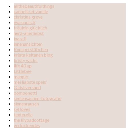
allthebeautifulthings
cannelle et vanille
christina greve
eva und ich
fräulein glücklich
herz-allerliebst
ina stil
innenansichten
Knusperstübchen
krista keltanen blog
kristy wicks
life 40 up
Littlebee
manger
mei liabste speis'
Oldsilvershed
pomponetti
seelensachen-fotografie
sinnenrausch
syl loves
texterella
the lilypadcottage
verlockendes