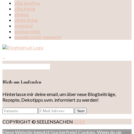
villa josefina
villa könig
vitahus
white living
wohnlust
wohnprojekt
wunderschön-gemacht
Auf Instagram folgen
Bleib am Laufenden
Hinterlasse mir deine email, um über neue Blogbeiträge,
Rezepte, Dekotipps uvm. informiert zu werden!
COPYRIGHT © SEELENSACHEN
2019
Diese Website benutzt (zuckerfreie) Cookies. Wenn du sie