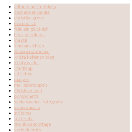
allthebeautifulthings
cannelle et vanille
christina greve
eva und ich
fräulein glücklich
herz-allerliebst
ina stil
innenansichten
Knusperstübchen
krista keltanen blog
kristy wicks
life 40 up
Littlebee
manger
mei liabste speis'
Oldsilvershed
pomponetti
seelensachen-fotografie
sinnenrausch
syl loves
texterella
the lilypadcottage
verlockendes