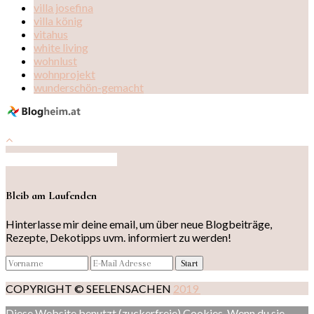
villa josefina
villa könig
vitahus
white living
wohnlust
wohnprojekt
wunderschön-gemacht
Auf Instagram folgen
Bleib am Laufenden
Hinterlasse mir deine email, um über neue Blogbeiträge,
Rezepte, Dekotipps uvm. informiert zu werden!
COPYRIGHT © SEELENSACHEN
2019
Diese Website benutzt (zuckerfreie) Cookies. Wenn du sie