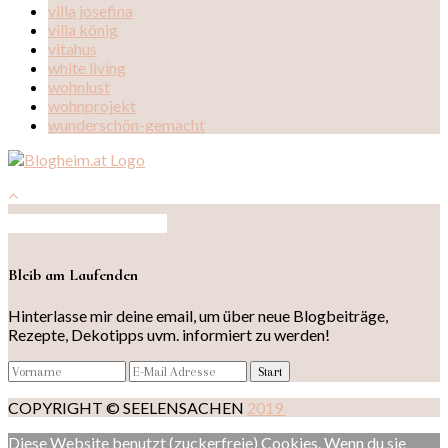
villa josefina
villa könig
vitahus
white living
wohnlust
wohnprojekt
wunderschön-gemacht
Auf Instagram folgen
Bleib am Laufenden
Hinterlasse mir deine email, um über neue Blogbeiträge,
Rezepte, Dekotipps uvm. informiert zu werden!
COPYRIGHT © SEELENSACHEN
2019
Diese Website benutzt (zuckerfreie) Cookies. Wenn du sie