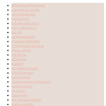
allthebeautifulthings
cannelle et vanille
christina greve
eva und ich
fräulein glücklich
herz-allerliebst
ina stil
innenansichten
Knusperstübchen
krista keltanen blog
kristy wicks
life 40 up
Littlebee
manger
mei liabste speis'
Oldsilvershed
pomponetti
seelensachen-fotografie
sinnenrausch
syl loves
texterella
the lilypadcottage
verlockendes