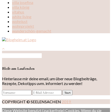
villa josefina
villa könig
vitahus
white living
wohnlust
wohnprojekt
wunderschön-gemacht
Auf Instagram folgen
Bleib am Laufenden
Hinterlasse mir deine email, um über neue Blogbeiträge,
Rezepte, Dekotipps uvm. informiert zu werden!
COPYRIGHT © SEELENSACHEN
2019
Diese Website benutzt (zuckerfreie) Cookies. Wenn du sie