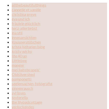
allthebeautifulthings
cannelle et vanille
christina greve
eva und ich
fräulein glücklich
herz-allerliebst
ina stil
innenansichten
Knusperstübchen
krista keltanen blog
kristy wicks
life 40 up
Littlebee
manger
mei liabste speis'
Oldsilvershed
pomponetti
seelensachen-fotografie
sinnenrausch
syl loves
texterella
the lilypadcottage
verlockendes