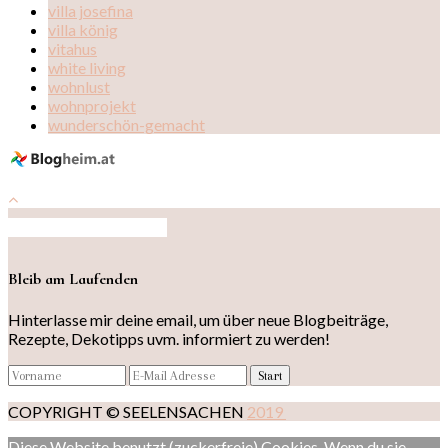
villa josefina
villa könig
vitahus
white living
wohnlust
wohnprojekt
wunderschön-gemacht
Auf Instagram folgen
Bleib am Laufenden
Hinterlasse mir deine email, um über neue Blogbeiträge,
Rezepte, Dekotipps uvm. informiert zu werden!
COPYRIGHT © SEELENSACHEN
2019
Diese Website benutzt (zuckerfreie) Cookies. Wenn du sie