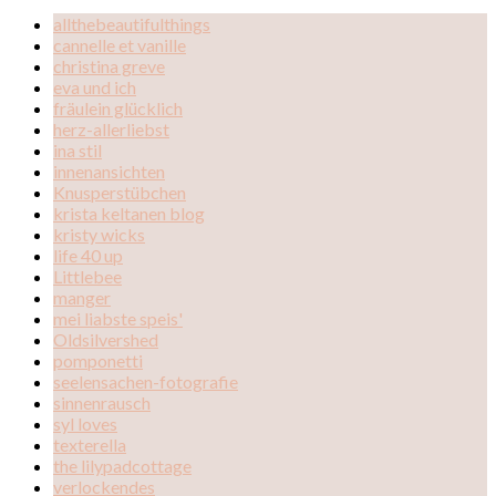
allthebeautifulthings
cannelle et vanille
christina greve
eva und ich
fräulein glücklich
herz-allerliebst
ina stil
innenansichten
Knusperstübchen
krista keltanen blog
kristy wicks
life 40 up
Littlebee
manger
mei liabste speis'
Oldsilvershed
pomponetti
seelensachen-fotografie
sinnenrausch
syl loves
texterella
the lilypadcottage
verlockendes