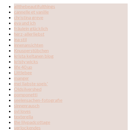
allthebeautifulthings
cannelle et vanille
christina greve
eva und ich
fräulein glücklich
herz-allerliebst
ina stil
innenansichten
Knusperstübchen
krista keltanen blog
kristy wicks
life 40 up
Littlebee
manger
mei liabste speis'
Oldsilvershed
pomponetti
seelensachen-fotografie
sinnenrausch
syl loves
texterella
the lilypadcottage
verlockendes