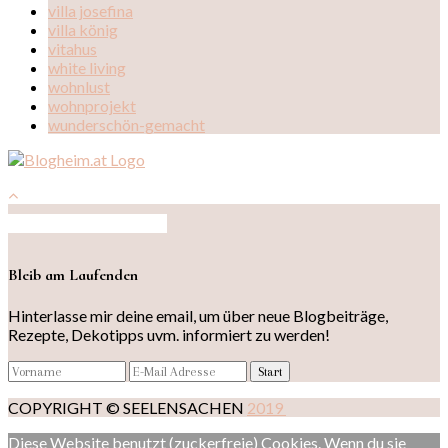
villa josefina
villa könig
vitahus
white living
wohnlust
wohnprojekt
wunderschön-gemacht
Auf Instagram folgen
Bleib am Laufenden
Hinterlasse mir deine email, um über neue Blogbeiträge,
Rezepte, Dekotipps uvm. informiert zu werden!
COPYRIGHT © SEELENSACHEN
2019
Diese Website benutzt (zuckerfreie) Cookies. Wenn du sie