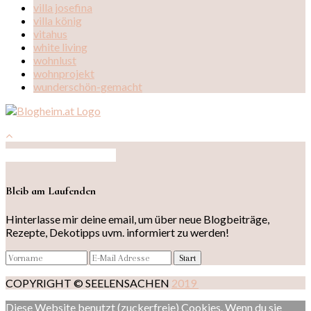
villa josefina
villa könig
vitahus
white living
wohnlust
wohnprojekt
wunderschön-gemacht
Auf Instagram folgen
Bleib am Laufenden
Hinterlasse mir deine email, um über neue Blogbeiträge,
Rezepte, Dekotipps uvm. informiert zu werden!
COPYRIGHT © SEELENSACHEN
2019
Diese Website benutzt (zuckerfreie) Cookies. Wenn du sie