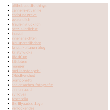
allthebeautifulthings
cannelle et vanille
christina greve
eva und ich
fräulein glücklich
herz-allerliebst
ina stil
innenansichten
Knusperstübchen
krista keltanen blog
kristy wicks
life 40 up
Littlebee
manger
mei liabste speis'
Oldsilvershed
pomponetti
seelensachen-fotografie
sinnenrausch
syl loves
texterella
the lilypadcottage
verlockendes