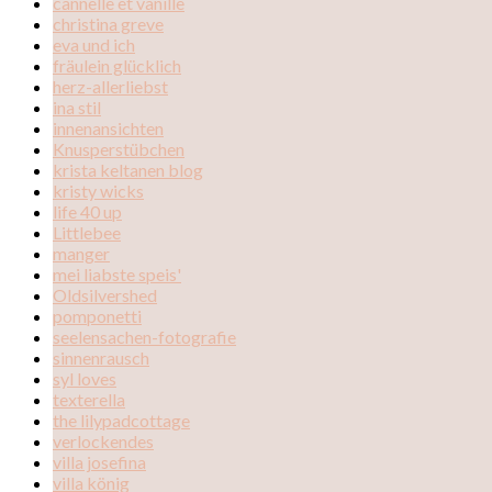
cannelle et vanille
christina greve
eva und ich
fräulein glücklich
herz-allerliebst
ina stil
innenansichten
Knusperstübchen
krista keltanen blog
kristy wicks
life 40 up
Littlebee
manger
mei liabste speis'
Oldsilvershed
pomponetti
seelensachen-fotografie
sinnenrausch
syl loves
texterella
the lilypadcottage
verlockendes
villa josefina
villa könig