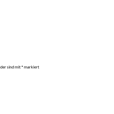
lder sind mit
*
markiert