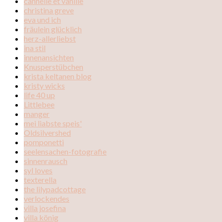
cannelle et vanille
christina greve
eva und ich
fräulein glücklich
herz-allerliebst
ina stil
innenansichten
Knusperstübchen
krista keltanen blog
kristy wicks
life 40 up
Littlebee
manger
mei liabste speis'
Oldsilvershed
pomponetti
seelensachen-fotografie
sinnenrausch
syl loves
texterella
the lilypadcottage
verlockendes
villa josefina
villa könig