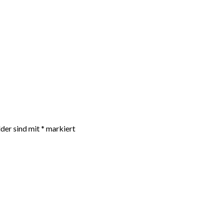
lder sind mit
*
markiert