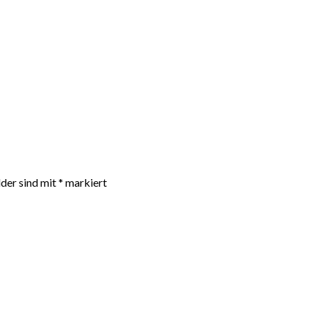
lder sind mit
*
markiert