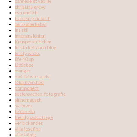
cannelle et vanille
christina greve
eva und ich
fräulein glücklich
herz-allerliebst
ina stil
innenansichten
Knusperstübchen
krista keltanen blog
kristy wicks
life 40 up
Littlebee
manger
mei liabste speis'
Oldsilvershed
pomponetti
seelensachen-fotografie
sinnenrausch
syl loves
texterella
the lilypadcottage
verlockendes
villa josefina
villa könig