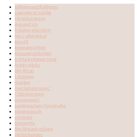
allthebeautifulthings
cannelle et vanille
christina greve
eva und ich
fräulein glücklich
herz-allerliebst
ina stil
innenansichten
Knusperstübchen
krista keltanen blog
kristy wicks
life 40 up
Littlebee
manger
mei liabste speis'
Oldsilvershed
pomponetti
seelensachen-fotografie
sinnenrausch
syl loves
texterella
the lilypadcottage
verlockendes