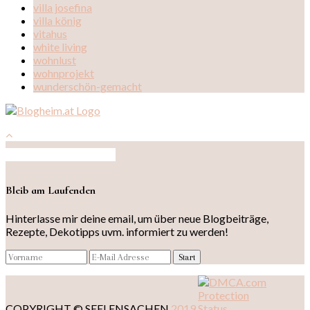
villa josefina
villa könig
vitahus
white living
wohnlust
wohnprojekt
wunderschön-gemacht
Auf Instagram folgen
Bleib am Laufenden
Hinterlasse mir deine email, um über neue Blogbeiträge,
Rezepte, Dekotipps uvm. informiert zu werden!
COPYRIGHT © SEELENSACHEN
2019