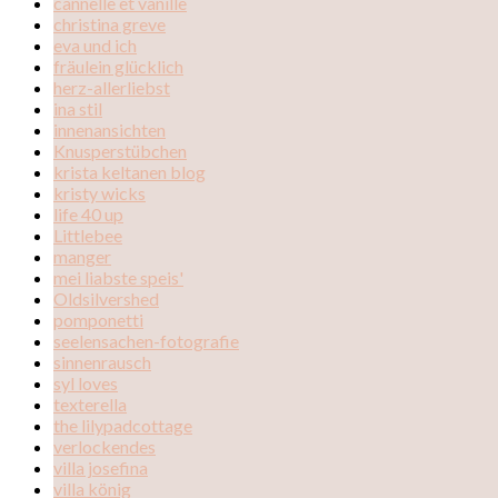
cannelle et vanille
christina greve
eva und ich
fräulein glücklich
herz-allerliebst
ina stil
innenansichten
Knusperstübchen
krista keltanen blog
kristy wicks
life 40 up
Littlebee
manger
mei liabste speis'
Oldsilvershed
pomponetti
seelensachen-fotografie
sinnenrausch
syl loves
texterella
the lilypadcottage
verlockendes
villa josefina
villa könig