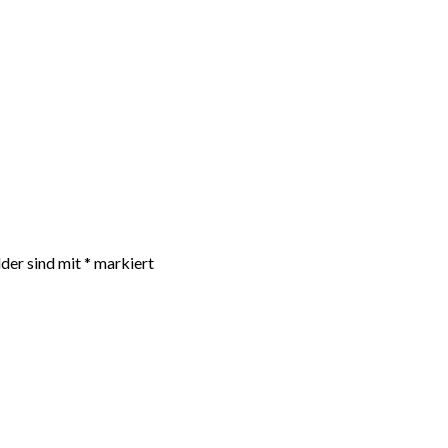
lder sind mit
*
markiert