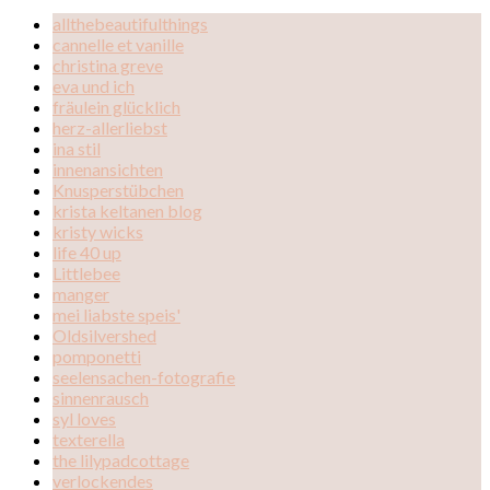
allthebeautifulthings
cannelle et vanille
christina greve
eva und ich
fräulein glücklich
herz-allerliebst
ina stil
innenansichten
Knusperstübchen
krista keltanen blog
kristy wicks
life 40 up
Littlebee
manger
mei liabste speis'
Oldsilvershed
pomponetti
seelensachen-fotografie
sinnenrausch
syl loves
texterella
the lilypadcottage
verlockendes