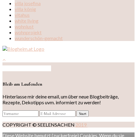
villa josefina
villa könig
vitahus
white living
wohnlust
wohnprojekt
wunderschön-gemacht
Auf Instagram folgen
Bleib am Laufenden
Hinterlasse mir deine email, um über neue Blogbeiträge,
Rezepte, Dekotipps uvm. informiert zu werden!
COPYRIGHT © SEELENSACHEN
2019
Diese Website benutzt (zuckerfreie) Cookies. Wenn du sie