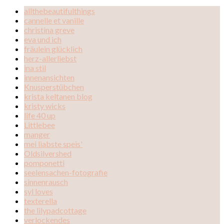
allthebeautifulthings
cannelle et vanille
christina greve
eva und ich
fräulein glücklich
herz-allerliebst
ina stil
innenansichten
Knusperstübchen
krista keltanen blog
kristy wicks
life 40 up
Littlebee
manger
mei liabste speis'
Oldsilvershed
pomponetti
seelensachen-fotografie
sinnenrausch
syl loves
texterella
the lilypadcottage
verlockendes