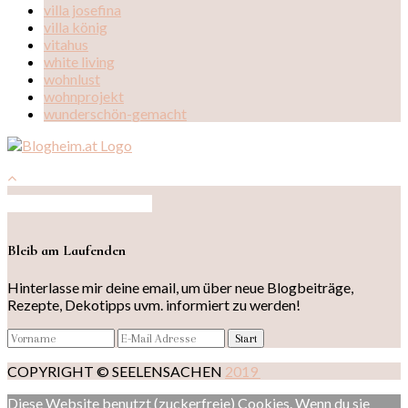
villa josefina
villa könig
vitahus
white living
wohnlust
wohnprojekt
wunderschön-gemacht
Auf Instagram folgen
Bleib am Laufenden
Hinterlasse mir deine email, um über neue Blogbeiträge,
Rezepte, Dekotipps uvm. informiert zu werden!
COPYRIGHT © SEELENSACHEN
2019
Diese Website benutzt (zuckerfreie) Cookies. Wenn du sie