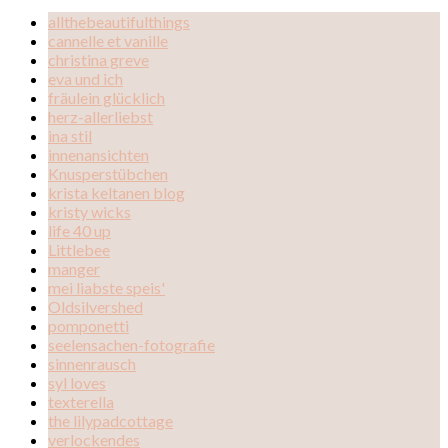
allthebeautifulthings
cannelle et vanille
christina greve
eva und ich
fräulein glücklich
herz-allerliebst
ina stil
innenansichten
Knusperstübchen
krista keltanen blog
kristy wicks
life 40 up
Littlebee
manger
mei liabste speis'
Oldsilvershed
pomponetti
seelensachen-fotografie
sinnenrausch
syl loves
texterella
the lilypadcottage
verlockendes