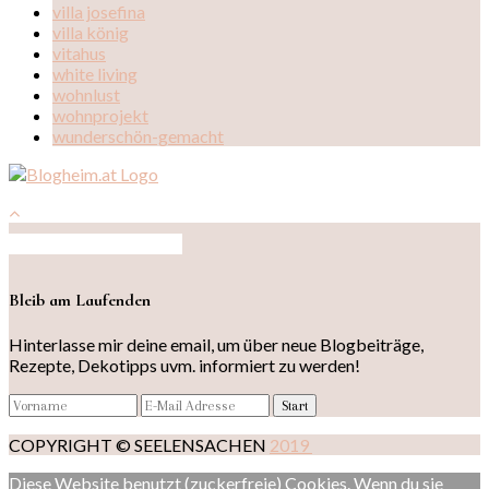
villa josefina
villa könig
vitahus
white living
wohnlust
wohnprojekt
wunderschön-gemacht
Auf Instagram folgen
Bleib am Laufenden
Hinterlasse mir deine email, um über neue Blogbeiträge,
Rezepte, Dekotipps uvm. informiert zu werden!
COPYRIGHT © SEELENSACHEN
2019
Diese Website benutzt (zuckerfreie) Cookies. Wenn du sie