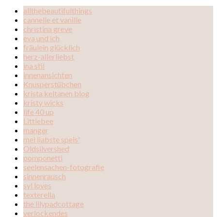
allthebeautifulthings
cannelle et vanille
christina greve
eva und ich
fräulein glücklich
herz-allerliebst
ina stil
innenansichten
Knusperstübchen
krista keltanen blog
kristy wicks
life 40 up
Littlebee
manger
mei liabste speis'
Oldsilvershed
pomponetti
seelensachen-fotografie
sinnenrausch
syl loves
texterella
the lilypadcottage
verlockendes