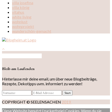
villa josefina
villa könig
vitahus
white living
wohnlust
wohnprojekt
wunderschön-gemacht
Auf Instagram folgen
Bleib am Laufenden
Hinterlasse mir deine email, um über neue Blogbeiträge,
Rezepte, Dekotipps uvm. informiert zu werden!
COPYRIGHT © SEELENSACHEN
2019
Diese Website benutzt (zuckerfreie) Cookies. Wenn du sie