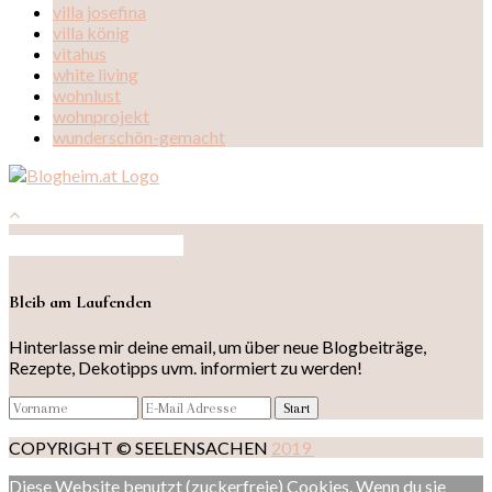
villa josefina
villa könig
vitahus
white living
wohnlust
wohnprojekt
wunderschön-gemacht
Auf Instagram folgen
Bleib am Laufenden
Hinterlasse mir deine email, um über neue Blogbeiträge,
Rezepte, Dekotipps uvm. informiert zu werden!
COPYRIGHT © SEELENSACHEN
2019
Diese Website benutzt (zuckerfreie) Cookies. Wenn du sie