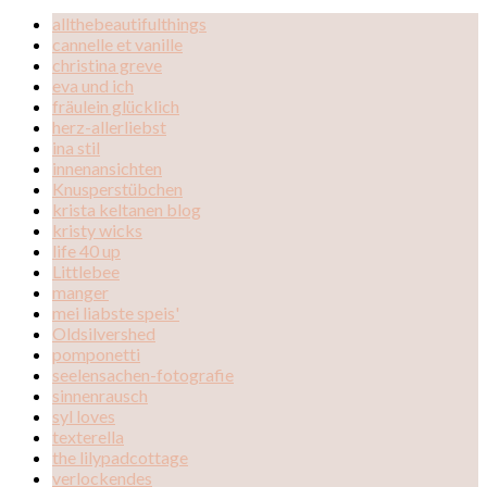
allthebeautifulthings
cannelle et vanille
christina greve
eva und ich
fräulein glücklich
herz-allerliebst
ina stil
innenansichten
Knusperstübchen
krista keltanen blog
kristy wicks
life 40 up
Littlebee
manger
mei liabste speis'
Oldsilvershed
pomponetti
seelensachen-fotografie
sinnenrausch
syl loves
texterella
the lilypadcottage
verlockendes