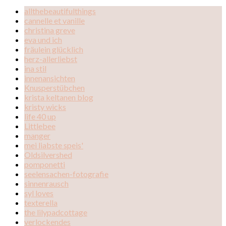
allthebeautifulthings
cannelle et vanille
christina greve
eva und ich
fräulein glücklich
herz-allerliebst
ina stil
innenansichten
Knusperstübchen
krista keltanen blog
kristy wicks
life 40 up
Littlebee
manger
mei liabste speis'
Oldsilvershed
pomponetti
seelensachen-fotografie
sinnenrausch
syl loves
texterella
the lilypadcottage
verlockendes