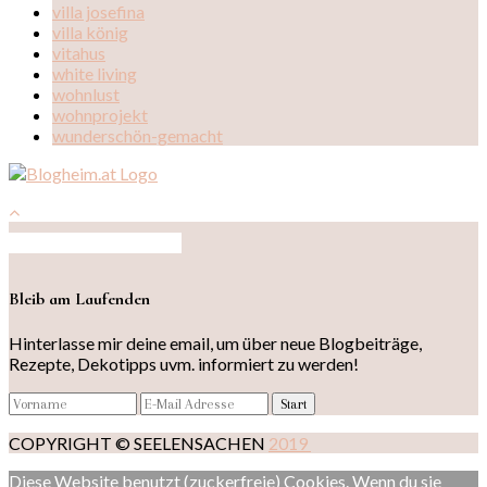
villa josefina
villa könig
vitahus
white living
wohnlust
wohnprojekt
wunderschön-gemacht
Auf Instagram folgen
Bleib am Laufenden
Hinterlasse mir deine email, um über neue Blogbeiträge,
Rezepte, Dekotipps uvm. informiert zu werden!
COPYRIGHT © SEELENSACHEN
2019
Diese Website benutzt (zuckerfreie) Cookies. Wenn du sie