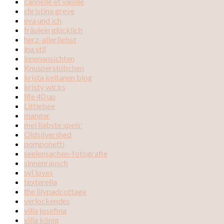
cannelle et vanille
christina greve
eva und ich
fräulein glücklich
herz-allerliebst
ina stil
innenansichten
Knusperstübchen
krista keltanen blog
kristy wicks
life 40 up
Littlebee
manger
mei liabste speis'
Oldsilvershed
pomponetti
seelensachen-fotografie
sinnenrausch
syl loves
texterella
the lilypadcottage
verlockendes
villa josefina
villa könig