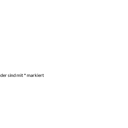
lder sind mit
*
markiert