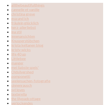
allthebeautifulthings
cannelle et vanille
christina greve
eva und ich
fräulein glücklich
herz-allerliebst
ina stil
innenansichten
Knusperstübchen
krista keltanen blog
kristy wicks
life 40 up
Littlebee
manger
mei liabste speis'
Oldsilvershed
pomponetti
seelensachen-fotografie
sinnenrausch
syl loves
texterella
the lilypadcottage
verlockendes