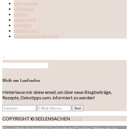
villa josefina
villa könig
vitahus
white living
wohnlust
wohnprojekt
wunderschön-gemacht
Auf Instagram folgen
Bleib am Laufenden
Hinterlasse mir deine email, um über neue Blogbeiträge,
Rezepte, Dekotipps uvm. informiert zu werden!
COPYRIGHT © SEELENSACHEN
2019
Diese Website benutzt (zuckerfreie) Cookies. Wenn du sie