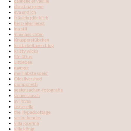
cannelle et vanille
christina greve
eva und ich
fräulein glücklich
herz-allerliebst
ina stil
innenansichten
Knusperstübchen
krista keltanen blog
kristy wicks
life 40 up
Littlebee
manger
mei liabste speis'
Oldsilvershed
pomponetti
seelensachen-fotografie
sinnenrausch
syl loves
texterella
the lilypadcottage
verlockendes
villa josefina
villa könig