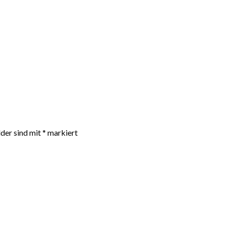
lder sind mit
*
markiert