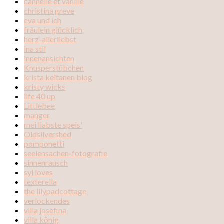
cannelle et vanille
christina greve
eva und ich
fräulein glücklich
herz-allerliebst
ina stil
innenansichten
Knusperstübchen
krista keltanen blog
kristy wicks
life 40 up
Littlebee
manger
mei liabste speis'
Oldsilvershed
pomponetti
seelensachen-fotografie
sinnenrausch
syl loves
texterella
the lilypadcottage
verlockendes
villa josefina
villa könig