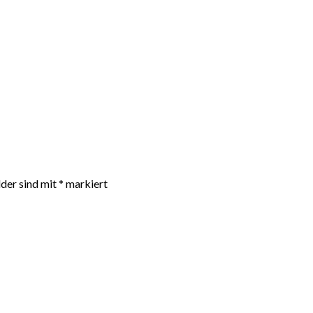
D
lder sind mit
*
markiert