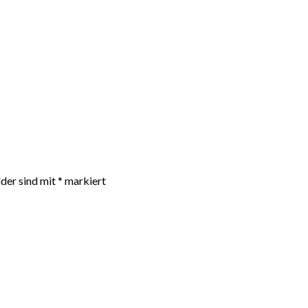
lder sind mit
*
markiert