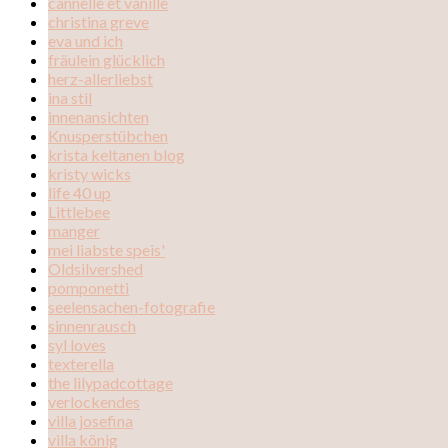
cannelle et vanille
christina greve
eva und ich
fräulein glücklich
herz-allerliebst
ina stil
innenansichten
Knusperstübchen
krista keltanen blog
kristy wicks
life 40 up
Littlebee
manger
mei liabste speis'
Oldsilvershed
pomponetti
seelensachen-fotografie
sinnenrausch
syl loves
texterella
the lilypadcottage
verlockendes
villa josefina
villa könig