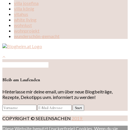
villa josefina
villa könig
vitahus
white living
wohnlust
wohnprojekt
wunderschön-gemacht
Auf Instagram folgen
Bleib am Laufenden
Hinterlasse mir deine email, um über neue Blogbeiträge,
Rezepte, Dekotipps uvm. informiert zu werden!
COPYRIGHT © SEELENSACHEN
2019
Diese Website benutzt (zuckerfreie) Cookies. Wenn du sie