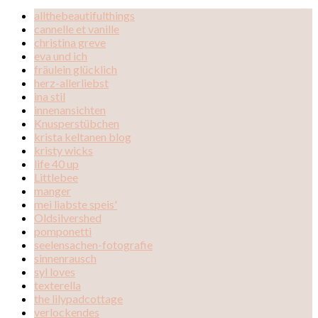
allthebeautifulthings
cannelle et vanille
christina greve
eva und ich
fräulein glücklich
herz-allerliebst
ina stil
innenansichten
Knusperstübchen
krista keltanen blog
kristy wicks
life 40 up
Littlebee
manger
mei liabste speis'
Oldsilvershed
pomponetti
seelensachen-fotografie
sinnenrausch
syl loves
texterella
the lilypadcottage
verlockendes