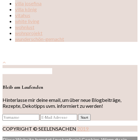
villa josefina
villa könig
vitahus
white living
wohnlust
wohnprojekt
wunderschön-gemacht
Auf Instagram folgen
Bleib am Laufenden
Hinterlasse mir deine email, um über neue Blogbeiträge,
Rezepte, Dekotipps uvm. informiert zu werden!
COPYRIGHT © SEELENSACHEN
2019
Diese Website benutzt (zuckerfreie) Cookies. Wenn du sie