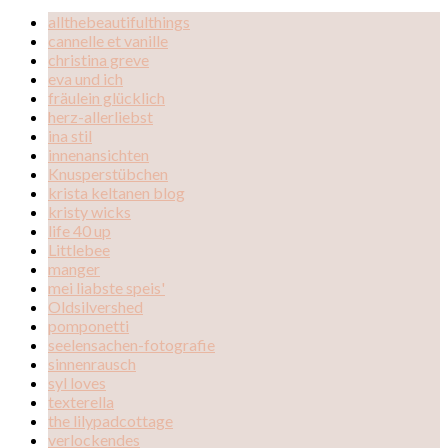
allthebeautifulthings
cannelle et vanille
christina greve
eva und ich
fräulein glücklich
herz-allerliebst
ina stil
innenansichten
Knusperstübchen
krista keltanen blog
kristy wicks
life 40 up
Littlebee
manger
mei liabste speis'
Oldsilvershed
pomponetti
seelensachen-fotografie
sinnenrausch
syl loves
texterella
the lilypadcottage
verlockendes