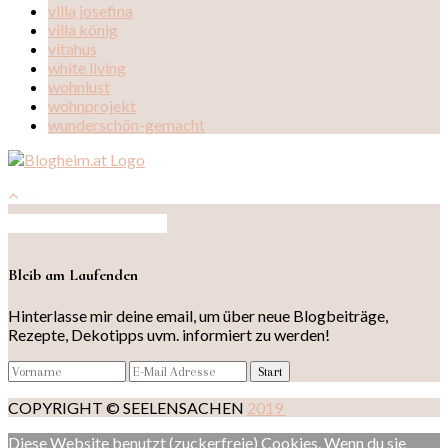
villa josefina
villa könig
vitahus
white living
wohnlust
wohnprojekt
wunderschön-gemacht
Auf Instagram folgen
Bleib am Laufenden
Hinterlasse mir deine email, um über neue Blogbeiträge,
Rezepte, Dekotipps uvm. informiert zu werden!
COPYRIGHT © SEELENSACHEN
2019
Diese Website benutzt (zuckerfreie) Cookies. Wenn du sie