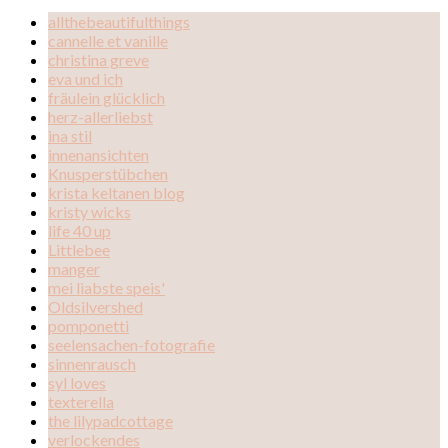
allthebeautifulthings
cannelle et vanille
christina greve
eva und ich
fräulein glücklich
herz-allerliebst
ina stil
innenansichten
Knusperstübchen
krista keltanen blog
kristy wicks
life 40 up
Littlebee
manger
mei liabste speis'
Oldsilvershed
pomponetti
seelensachen-fotografie
sinnenrausch
syl loves
texterella
the lilypadcottage
verlockendes