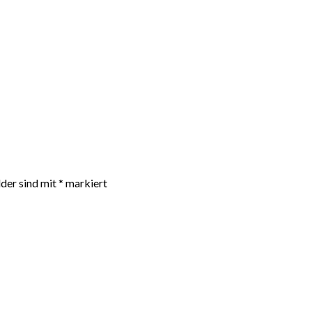
lder sind mit
*
markiert