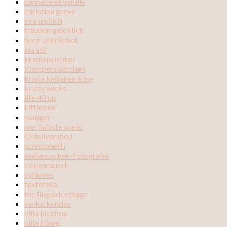
cannelle et vanille
christina greve
eva und ich
fräulein glücklich
herz-allerliebst
ina stil
innenansichten
Knusperstübchen
krista keltanen blog
kristy wicks
life 40 up
Littlebee
manger
mei liabste speis'
Oldsilvershed
pomponetti
seelensachen-fotografie
sinnenrausch
syl loves
texterella
the lilypadcottage
verlockendes
villa josefina
villa könig