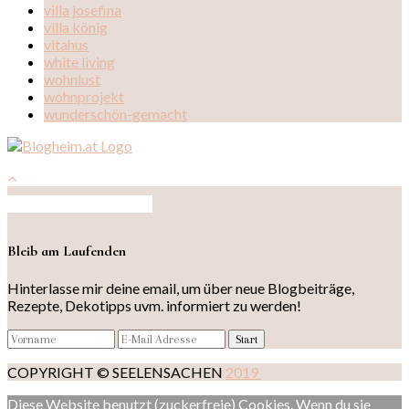
villa josefina
villa könig
vitahus
white living
wohnlust
wohnprojekt
wunderschön-gemacht
Auf Instagram folgen
Bleib am Laufenden
Hinterlasse mir deine email, um über neue Blogbeiträge,
Rezepte, Dekotipps uvm. informiert zu werden!
COPYRIGHT © SEELENSACHEN
2019
Diese Website benutzt (zuckerfreie) Cookies. Wenn du sie