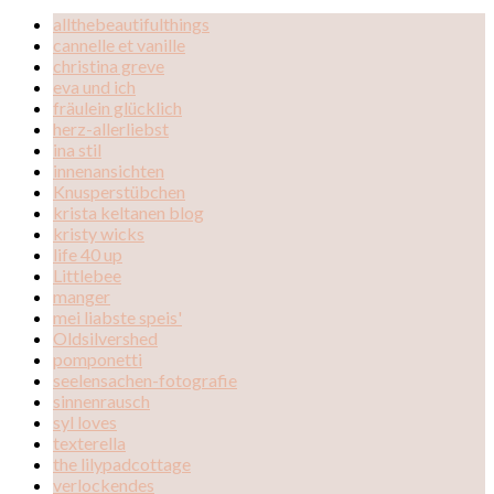
allthebeautifulthings
cannelle et vanille
christina greve
eva und ich
fräulein glücklich
herz-allerliebst
ina stil
innenansichten
Knusperstübchen
krista keltanen blog
kristy wicks
life 40 up
Littlebee
manger
mei liabste speis'
Oldsilvershed
pomponetti
seelensachen-fotografie
sinnenrausch
syl loves
texterella
the lilypadcottage
verlockendes