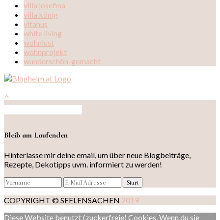
villa josefina
villa könig
vitahus
white living
wohnlust
wohnprojekt
wunderschön-gemacht
Auf Instagram folgen
Bleib am Laufenden
Hinterlasse mir deine email, um über neue Blogbeiträge,
Rezepte, Dekotipps uvm. informiert zu werden!
COPYRIGHT © SEELENSACHEN
2019
Diese Website benutzt (zuckerfreie) Cookies. Wenn du sie