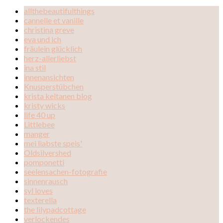
allthebeautifulthings
cannelle et vanille
christina greve
eva und ich
fräulein glücklich
herz-allerliebst
ina stil
innenansichten
Knusperstübchen
krista keltanen blog
kristy wicks
life 40 up
Littlebee
manger
mei liabste speis'
Oldsilvershed
pomponetti
seelensachen-fotografie
sinnenrausch
syl loves
texterella
the lilypadcottage
verlockendes