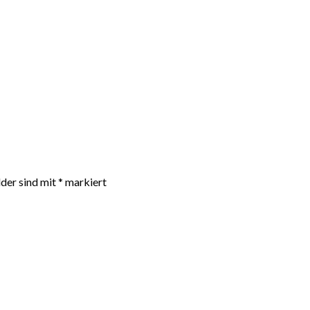
lder sind mit
*
markiert