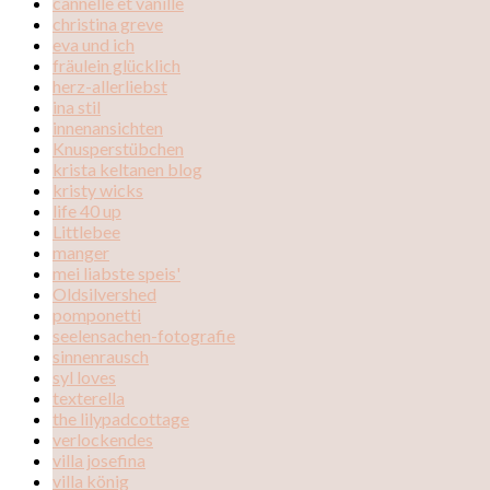
cannelle et vanille
christina greve
eva und ich
fräulein glücklich
herz-allerliebst
ina stil
innenansichten
Knusperstübchen
krista keltanen blog
kristy wicks
life 40 up
Littlebee
manger
mei liabste speis'
Oldsilvershed
pomponetti
seelensachen-fotografie
sinnenrausch
syl loves
texterella
the lilypadcottage
verlockendes
villa josefina
villa könig