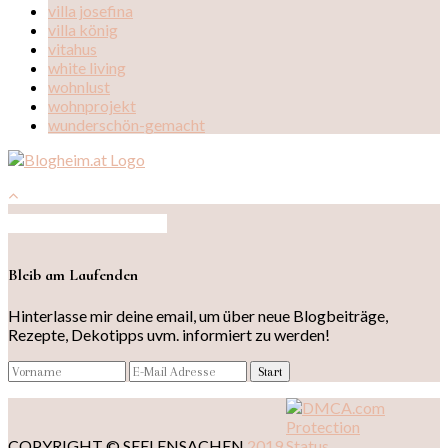
villa josefina
villa könig
vitahus
white living
wohnlust
wohnprojekt
wunderschön-gemacht
Auf Instagram folgen
Bleib am Laufenden
Hinterlasse mir deine email, um über neue Blogbeiträge,
Rezepte, Dekotipps uvm. informiert zu werden!
COPYRIGHT © SEELENSACHEN
2019