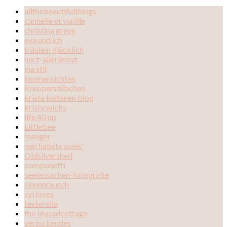
allthebeautifulthings
cannelle et vanille
christina greve
eva und ich
fräulein glücklich
herz-allerliebst
ina stil
innenansichten
Knusperstübchen
krista keltanen blog
kristy wicks
life 40 up
Littlebee
manger
mei liabste speis'
Oldsilvershed
pomponetti
seelensachen-fotografie
sinnenrausch
syl loves
texterella
the lilypadcottage
verlockendes