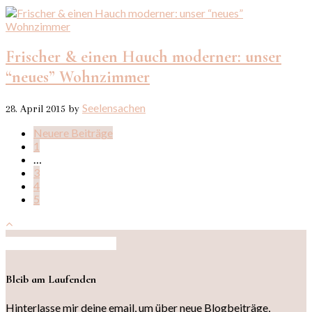
Frischer & einen Hauch moderner: unser
“neues” Wohnzimmer
Seelensachen
28. April 2015
by
Neuere Beiträge
1
…
3
4
5
Auf Instagram folgen
Bleib am Laufenden
Hinterlasse mir deine email, um über neue Blogbeiträge,