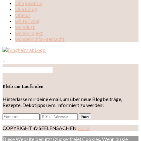
villa josefina
villa könig
vitahus
white living
wohnlust
wohnprojekt
wunderschön-gemacht
Auf Instagram folgen
Bleib am Laufenden
Hinterlasse mir deine email, um über neue Blogbeiträge,
Rezepte, Dekotipps uvm. informiert zu werden!
COPYRIGHT © SEELENSACHEN
2019
Diese Website benutzt (zuckerfreie) Cookies. Wenn du sie