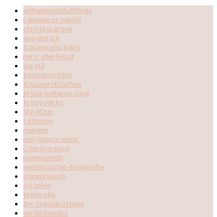
allthebeautifulthings
cannelle et vanille
christina greve
eva und ich
fräulein glücklich
herz-allerliebst
ina stil
innenansichten
Knusperstübchen
krista keltanen blog
kristy wicks
life 40 up
Littlebee
manger
mei liabste speis'
Oldsilvershed
pomponetti
seelensachen-fotografie
sinnenrausch
syl loves
texterella
the lilypadcottage
verlockendes